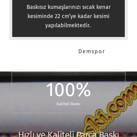
Baskısız kumaşlarınızı sıcak kenar
kesiminde 22 cm’ye kadar kesimi
yapılabilmektedir.
Kumaş Kesimi
,
Demspor
100
%
Kaliteli Baskı
Hızlı ve Kaliteli
Parça Baskı