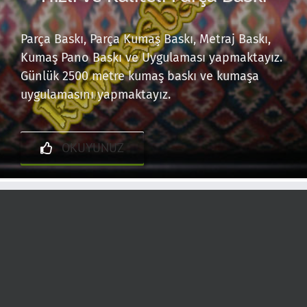
Parça Baskı
,
Parça Kumaş Baskı
,
Metraj Baskı
,
Kumaş Pano Baskı ve Uygulaması yapmaktayız.
Günlük 2500 metre kumaş baskı ve kumaşa
uygulamasını yapmaktayız.
OKUYUNUZ